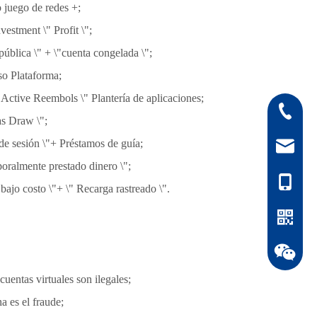
o juego de redes +;
vestment \" Profit \";
pública \" + \"cuenta congelada \";
so Plataforma;
te Active Reembols \" Plantería de aplicaciones;
0512-808
as Draw \";
 de sesión \"+ Préstamos de guía;
orange.x
oralmente prestado dinero \";
1525046
to \"+ \" Recarga rastreado \".
cuentas virtuales son ilegales;
 es el fraude;