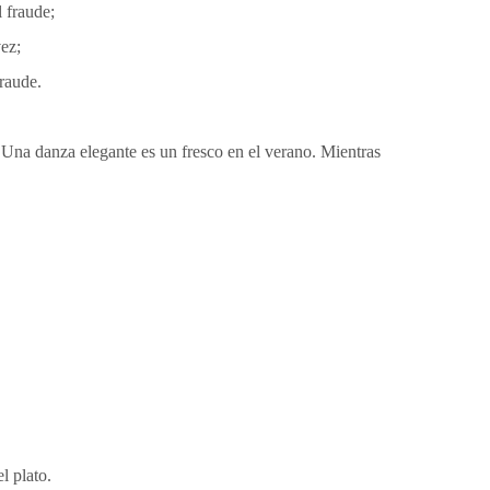
l fraude;
ez;
fraude.
Whatsapp
; Una danza elegante es un fresco en el verano. Mientras
WeChat
l plato.