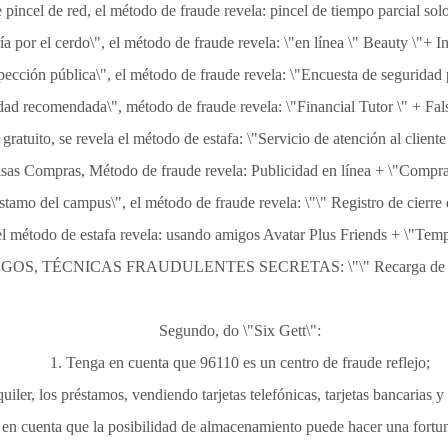
pincel de red, el método de fraude revela: pincel de tiempo parcial sol
ía por el cerdo\", el método de fraude revela: \"en línea \" Beauty \"+ In
pección pública\", el método de fraude revela: \"Encuesta de seguridad 
dad recomendada\", método de fraude revela: \"Financial Tutor \" + Fal
 gratuito, se revela el método de estafa: \"Servicio de atención al clien
lsas Compras, Método de fraude revela: Publicidad en línea + \"Compr
éstamo del campus\", el método de fraude revela: \"\" Registro de cierre
el método de estafa revela: usando amigos Avatar Plus Friends + \"Temp
, TÉCNICAS FRAUDULENTES SECRETAS: \"\" Recarga de bajo cos
Segundo, do \"Six Gett\":
1. Tenga en cuenta que 96110 es un centro de fraude reflejo;
uiler, los préstamos, vendiendo tarjetas telefónicas, tarjetas bancarias y 
 en cuenta que la posibilidad de almacenamiento puede hacer una fortuna