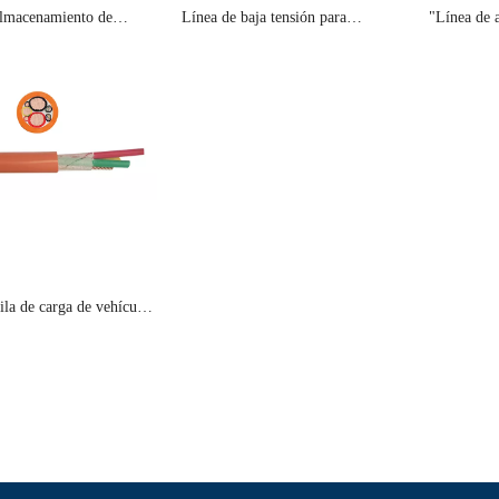
almacenamiento de
Línea de baja tensión para
"Línea de a
nfundado
vehículos de nueva energía
para vehíc
ila de carga de vehículos
nergía