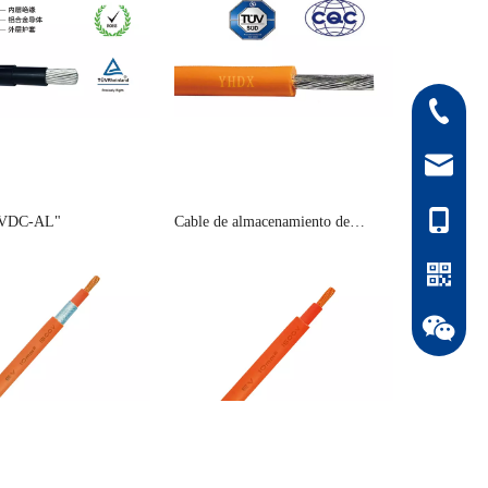
0512-808
orange.x
1525046
 VDC-AL"
Cable de almacenamiento de
energía sin funda