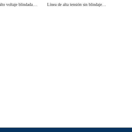
lto voltaje blindada
Línea de alta tensión sin blindaje
ulos de nueva energía"
para vehículos de nueva energía 2
Whatsapp
WeChat