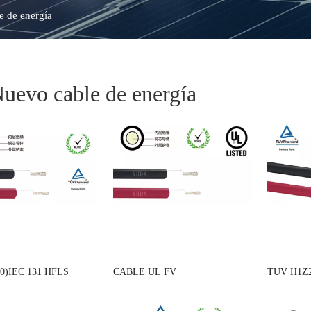
e de energía
uevo cable de energía
30)IEC 131 HFLS
CABLE UL FV
TUV H1Z