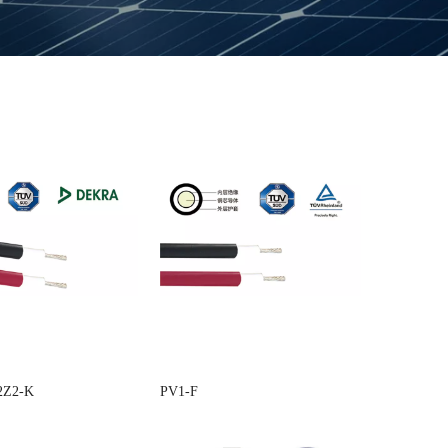
2Z2-K
PV1-F