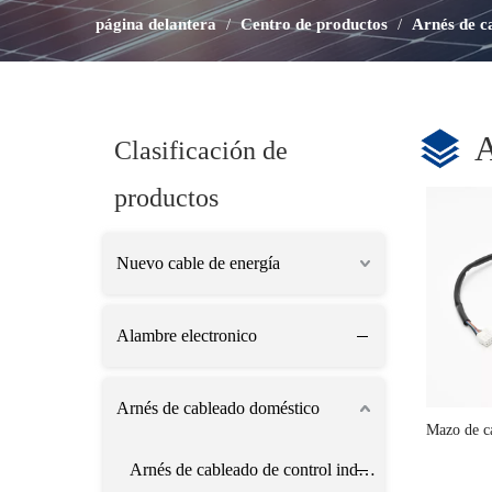
página delantera
/
Centro de productos
/
Arnés de c
A
Clasificación de
productos
Nuevo cable de energía
Alambre electronico
Arnés de cableado doméstico
Mazo de ca
Arnés de cableado de control industrial