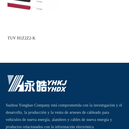
TUV H1Z2Z2-K
Suzhou Yonghao Company está comprometida con la investigación y el
desarrollo, la producción y la venta de arneses de cableado para
vehículos de nueva energía, alambres y cables de nueva energía y
productos relacionados con la información electrónica.