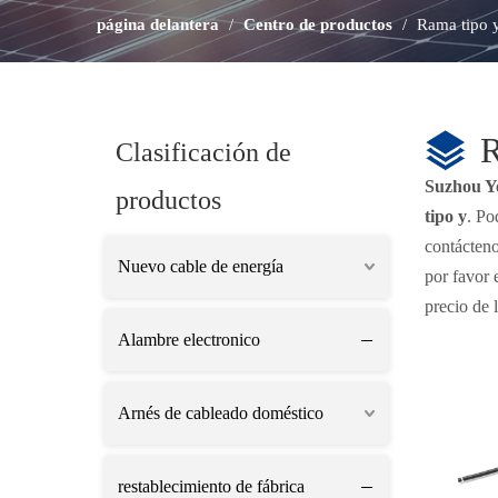
página delantera
/
Centro de productos
/
Rama tipo 
R
Clasificación de
Suzhou Y
productos
tipo y
. Po
contácteno
Nuevo cable de energía
por favor 
precio de 
Alambre electronico
Arnés de cableado doméstico
restablecimiento de fábrica