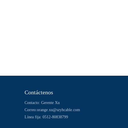
WeChat
Contáctenos
Contacto: Gerente Xu
Correo:
orange.xu@szyhcable.com
Línea fija: 0512-80838799